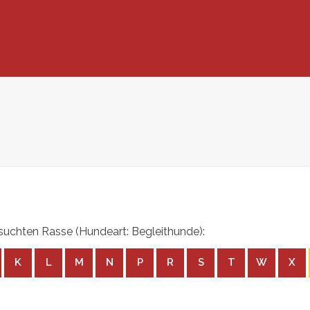
uchten Rasse (Hundeart: Begleithunde):
K
L
M
N
P
R
S
T
W
X