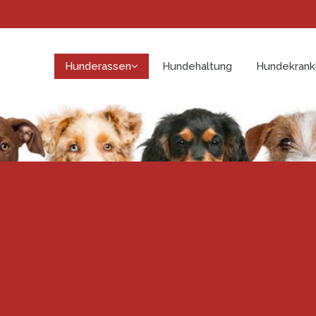
Hunderassen
Hundehaltung
Hundekrank