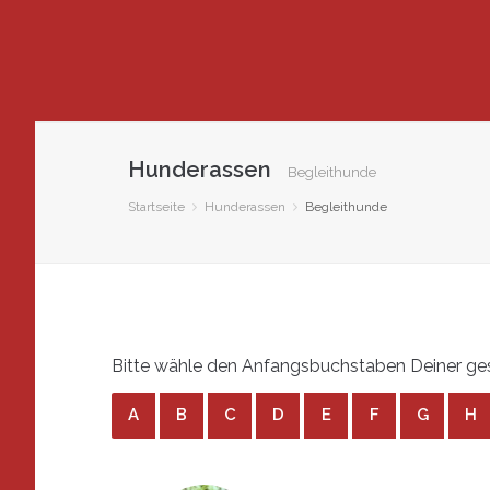
Hunderassen
Begleithunde
Startseite
Hunderassen
Begleithunde
Bitte wähle den Anfangsbuchstaben Deiner ges
A
B
C
D
E
F
G
H