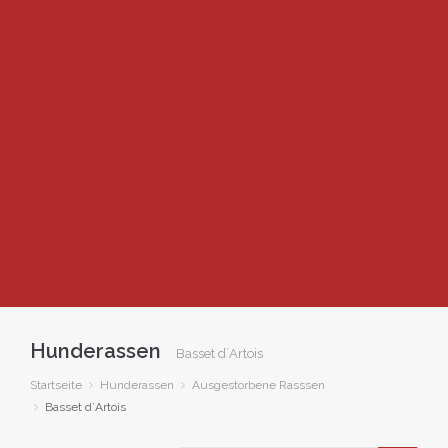
Hunderassen
Basset d`Artois
Startseite
Hunderassen
Ausgestorbene Rasssen
Basset d`Artois