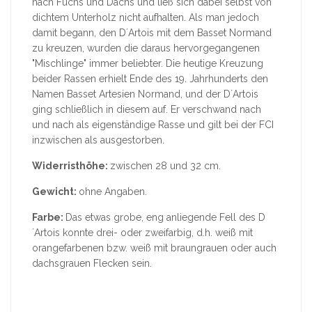
nach Fuchs und Dachs und ließ sich dabei selbst von
dichtem Unterholz nicht aufhalten. Als man jedoch
damit begann, den D´Artois mit dem Basset Normand
zu kreuzen, wurden die daraus hervorgegangenen
"Mischlinge" immer beliebter. Die heutige Kreuzung
beider Rassen erhielt Ende des 19. Jahrhunderts den
Namen Basset Artesien Normand, und der D´Artois
ging schließlich in diesem auf. Er verschwand nach
und nach als eigenständige Rasse und gilt bei der FCI
inzwischen als ausgestorben.
Widerristhöhe:
zwischen 28 und 32 cm.
Gewicht:
ohne Angaben.
Farbe:
Das etwas grobe, eng anliegende Fell des D
´Artois konnte drei- oder zweifarbig, d.h. weiß mit
orangefarbenen bzw. weiß mit braungrauen oder auch
dachsgrauen Flecken sein.