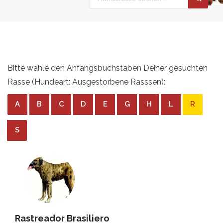
Bitte wähle den Anfangsbuchstaben Deiner gesuchten
Rasse (Hundeart: Ausgestorbene Rasssen):
A
B
C
D
E
G
H
L
R
S
Rastreador Brasiliero