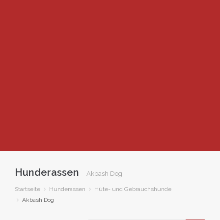
Hunderassen
Akbash Dog
Startseite
Hunderassen
Hüte- und Gebrauchshunde
Akbash Dog