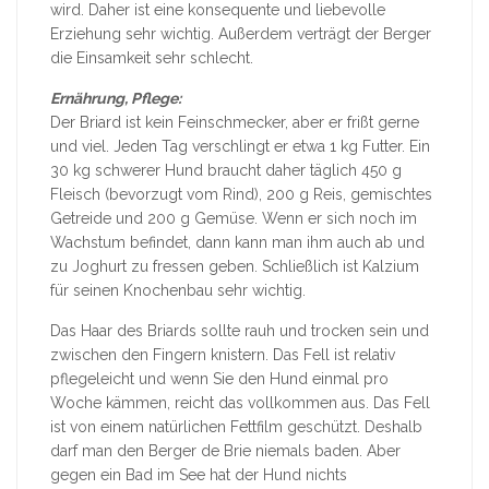
wird. Daher ist eine konsequente und liebevolle
Erziehung sehr wichtig. Außerdem verträgt der Berger
die Einsamkeit sehr schlecht.
Ernährung, Pflege:
Der Briard ist kein Feinschmecker, aber er frißt gerne
und viel. Jeden Tag verschlingt er etwa 1 kg Futter. Ein
30 kg schwerer Hund braucht daher täglich 450 g
Fleisch (bevorzugt vom Rind), 200 g Reis, gemischtes
Getreide und 200 g Gemüse. Wenn er sich noch im
Wachstum befindet, dann kann man ihm auch ab und
zu Joghurt zu fressen geben. Schließlich ist Kalzium
für seinen Knochenbau sehr wichtig.
Das Haar des Briards sollte rauh und trocken sein und
zwischen den Fingern knistern. Das Fell ist relativ
pflegeleicht und wenn Sie den Hund einmal pro
Woche kämmen, reicht das vollkommen aus. Das Fell
ist von einem natürlichen Fettfilm geschützt. Deshalb
darf man den Berger de Brie niemals baden. Aber
gegen ein Bad im See hat der Hund nichts