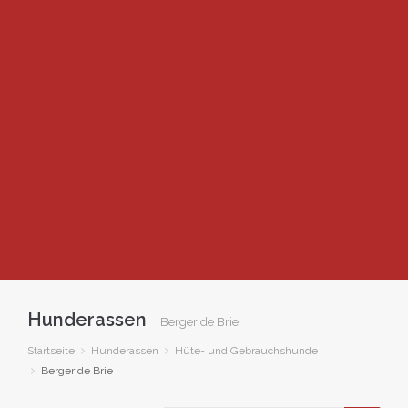
Hunderassen
Berger de Brie
Startseite
Hunderassen
Hüte- und Gebrauchshunde
Berger de Brie