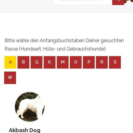
Bitte wähle den Anfangsbuchstaben Deiner gesuchten
Rasse (Hundeart: Hüte- und Gebrauchshunde):
A
B
G
K
M
O
P
R
S
W
Akbash Dog