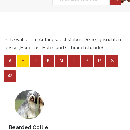
Bitte wähle den Anfangsbuchstaben Deiner gesuchten
Rasse (Hundeart: Hüte- und Gebrauchshunde):
A
B
G
K
M
O
P
R
S
W
Bearded Collie