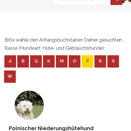
Bitte wähle den Anfangsbuchstaben Deiner gesuchten
Rasse (Hundeart: Hüte- und Gebrauchshunde):
A
B
G
K
M
O
P
R
S
W
Polnischer Niederungshütehund