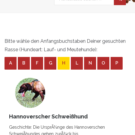
Bitte wähle den Anfangsbuchstaben Deiner gesuchten
Rasse (Hundeart: Lauf- und Meutehunde):
A
B
F
G
H
L
N
O
P
Hannoverscher Schweißhund
Geschichte: Die UrsprÃ¼nge des Hannoverschen
SchweiÃhundes gehen zurÃ¼ck bis ...