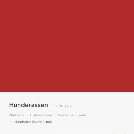
Hunderassen
Islandspitz
Startseite
Hunderassen
Nordische Hunde
Islandspitz (Islandhund)