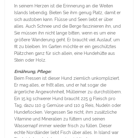
In seinem Herzen ist die Erinnerung an die Weiten
Islands lebendig. Bieten Sie ihm genug Platz, damit er
sich austoben kann. Flüsse und Seen liebt er über
alles. Auch Schnee und die Berge faszinieren ihn, und
Sie müssen ihn nicht lange bitten, wenn es um eine
größere Wanderung geht. Er braucht viel Auslauf, um
fit zu bleiben. Im Garten möchte er ein geschütztes
Plätzchen ganz für sich allein, eine Hundehütte aus
Stein oder Holz.
Ernährung, Pflege:
Beim Fressen ist dieser Hund ziemlich unkompliziert.
Er mag alles, er frißt alles, und er hat sogar die
ärgerliche Angewohnheit, Mülleimer zu durchstöbern.
Ein 15 kg schwerer Hund braucht 225 g Fleisch pro
Tag, dazu 110 g Gemüse und 110 g Reis, Nudeln oder
Hundeflocken. Vergessen Sie nicht, ihm zusätzliche
Vitamine und Mineralien zu füttern und seinen
Wassernapf immer wieder frisch zu füllen. Dieser
echte Nordländer liebt Fisch über alles. In Island war