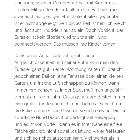
sein kann, wenn er Gelegenheit hat, mit Kindern zu
spielen. Mit großem Eifer läuft er dem Ball hinterher,
aber auch ausgiebigen Streicheleinheiten gegenüber
ist er nicht abgeneigt. Sein dickes Fell ist herrlich weich
und lädt zum Knuddeln nur so ein. Doch Vorsicht, der
Eurasier ist kein Stofftier und will wie ein Hund
behandelt werden. Das müssen Ihre Kinder lernen.
Dank seiner Anpassungsfähigkeit, seiner
Aufgeschlossenheit und seiner Ruhe kann man den
Eurasier ganz gut in einer Wohnung halten. Er braucht
jedoch einen Balkon, eine Terrasse oder einen kleinen
Garten, um frische Luft schnappen zu können, wann
immer ihm danach ist. In der Stadt muß man ungefähr
viermal am Tag mit ihm Gassi gehen, am Besten immer
eine große Runde und nicht nur eben mal schnell um
die Ecke, damit er sein Geschäft verrichten kann. Dieser
sportliche Hund braucht unbedingt viel Bewegung,
und es ist von Vorteil, wenn es in Ihrer Nähe eine freie
Fläche gibt, wo nicht soviel los ist und wo er frei laufen
und sich so richtig austoben kann. Viel wohler als in