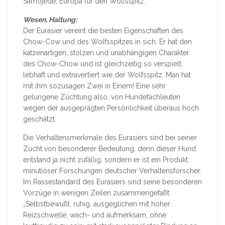
Samojede, Europa für den Wolfsspitz.
Wesen, Haltung:
Der Eurasier vereint die besten Eigenschaften des
Chow-Cow und des Wolfsspitzes in sich. Er hat den
katzenartigen, stolzen und unabhängigen Charakter
des Chow-Chow und ist gleichzeitig so verspielt,
lebhaft und extravertiert wie der Wolfsspitz. Man hat
mit ihm sozusagen Zwei in Einem! Eine sehr
gelungene Züchtung also, von Hundefachleuten
wegen der ausgeprägten Persönlichkeit überaus hoch
geschätzt.
Die Verhaltensmerkmale des Eurasiers sind bei seiner
Zucht von besonderer Bedeutung, denn dieser Hund
entstand ja nicht zufällig, sondern er ist ein Produkt
minutiöser Forschungen deutscher Verhaltensforscher.
Im Rassestandard des Eurasiers sind seine besonderen
Vorzüge in wenigen Zeilen zusammengefaßt:
„Selbstbewußt, ruhig, ausgeglichen mit hoher
Reizschwelle, wach- und aufmerksam, ohne