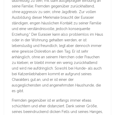
lautfreudig zu sein; mit stark ausgeprägter Bindung an
seine Familie; Fremden gegenüber zurückhaltend,
ohne aggressiv zu sein; ohne Jagdtrieb. Zur vollen
Ausbildung dieser Merkmale braucht der Eurasier
ständigen, engen häuslichen Kontakt zu seiner Familie
und eine verständnisvolle, jedoch konsequente
Erziehung.“ Der Eurasier kann also problemlos im Haus
oder in der Wohnung gehalten werden, er ist
lebenslustig und freundlich, legt aber dennoch immer
eine gewisse Diskretion an den Tag. Er ist sehr
anhänglich, ohne an seinem Herrchen oder Frauchen
zu kleben; er bleibt immer ein wenig zurückhaltend
und wird nie aufdringlich. Sowohl bei Hunde- als auch
bei Katzenliebhabern kommt er aufgrund seines
Charakters gut an, und er ist einer der
ausgeglichensten und angenehmsten Haushunde, die
es gibt.
Fremden gegenüber ist er anfangs immer etwas
schüchtern und eher distanziert. Dank seiner Größe,
seines beeindruckend dicken Fells und seines Hanges,