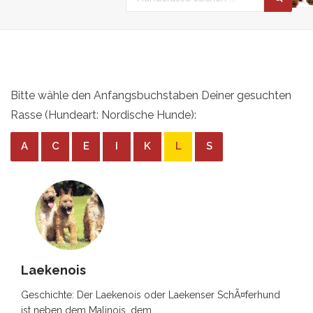
Bitte wähle den Anfangsbuchstaben Deiner gesuchten
Rasse (Hundeart: Nordische Hunde):
A
C
E
I
K
L
S
Laekenois
Geschichte: Der Laekenois oder Laekenser SchÃ¤ferhund
ist neben dem Malinois, dem ...