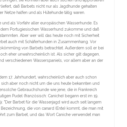
liefert, daß Barbets nicht nur als Jagdhunde gehalten
r Netze halfen und als Hütehunde tätig waren.
se und als Vorfahr aller europäischen Wasserhunde. Es
lung dem Portugiesischen Wasserhund zukomme und daß
bstammten. Aber wer will das heute noch mit Sicherheit
Barbet auch mit Schäferhunden in Zusammenhang. Vor
 Abkömmling von Barbets betrachtet. Außerdem soll er bei
ch eher unwahrscheinlich ist. Als sicher gilt dagegen,
und verschiedenen Wasserspaniels, vor allem aber an der
 dem 17. Jahrhundert, wahrscheinlich aber auch schon
 sich aber noch nicht um die uns heute bekannten und
bensolche Gebrauchshunde wie jene, die in Frankreich
tigen Pudel (französisch: Caniche) begann erst im 19.
 "Der Barbet für die Wasserjagd wird auch seit langem
e Bezeichnung, die von canard (Ente) kommt, die man mit
ehrt zum Barbet, und das Wort Caniche verwendet man