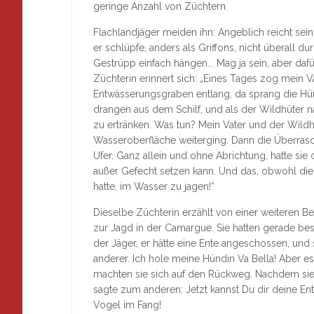
geringe Anzahl von Züchtern.
Flachlandjäger meiden ihn: Angeblich reicht sein
er schlüpfe, anders als Griffons, nicht überall 
Gestrüpp einfach hängen... Mag ja sein, aber daf
Züchterin erinnert sich: „Eines Tages zog mein
Entwässerungsgraben entlang, da sprang die Hü
drangen aus dem Schilf, und als der Wildhüter na
zu ertränken. Was tun? Mein Vater und der Wildhü
Wasseroberfläche weiterging. Dann die Überrasch
Ufer. Ganz allein und ohne Abrichtung, hatte sie 
außer Gefecht setzen kann. Und das, obwohl die 
hatte, im Wasser zu jagen!“
Dieselbe Züchterin erzählt von einer weiteren B
zur Jagd in der Camargue. Sie hatten gerade be
der Jäger, er hätte eine Ente angeschossen, und 
anderer. Ich hole meine Hündin Va Bella! Aber es
machten sie sich auf den Rückweg. Nachdem sie
sagte zum anderen: Jetzt kannst Du dir deine Ente
Vogel im Fang!