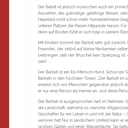
Der Babet ist jedoch inzwischen auch ein prima B
Aussehen, das gutmütige, gelehrige Wesen, sein
Haarkleid nicht schon mehr Hundeliebhaber bege
unteren Plätzen der Rasen-Hitparade herum. Für 
denn auf Booten fühlt er sich total in seinem Ele
Mit Kindern kommt der Barbet sehr gut zurecht. I
Freundes, der selbst auf kleine Neckereien selte
beibringen, daß der Wuschel kein Spielzeug ist
sein!
Der Barbet ist ein Ein-Mensch-Hund. Schon ein S
Barbets in den höchsten Tönen: „Der Barbet im ü
erweist sich uns Menschen gegenüber jedoch als
er nur eine Person als Herren an, und diese Perso
Der Barbet ist ausgesprochen hart im Nehmen: Se
die Landschaft, während so mancher Artgenosse be
Geschaffen für ein Leben in und mit der Natur – 
verloren hat! Nur in ländlichem Umfeld kann er al
großem Garten und einer Wasserfläche. Sie befü