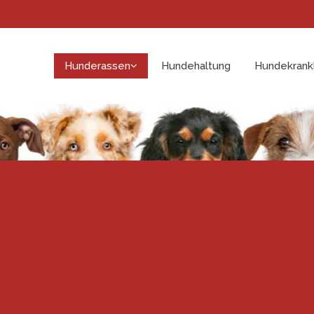
Hunderassen
Hundehaltung
Hundekrank