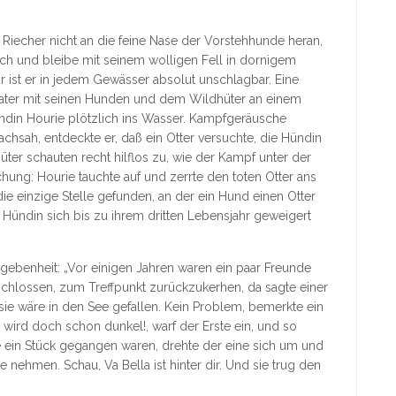
 Riecher nicht an die feine Nase der Vorstehhunde heran,
durch und bleibe mit seinem wolligen Fell in dornigem
ür ist er in jedem Gewässer absolut unschlagbar. Eine
 Vater mit seinen Hunden und dem Wildhüter an einem
ndin Hourie plötzlich ins Wasser. Kampfgeräusche
chsah, entdeckte er, daß ein Otter versuchte, die Hündin
ter schauten recht hilflos zu, wie der Kampf unter der
ung: Hourie tauchte auf und zerrte den toten Otter ans
die einzige Stelle gefunden, an der ein Hund einen Otter
Hündin sich bis zu ihrem dritten Lebensjahr geweigert
egebenheit: „Vor einigen Jahren waren ein paar Freunde
schlossen, zum Treffpunkt zurückzukerhen, da sagte einer
sie wäre in den See gefallen. Kein Problem, bemerkte ein
 wird doch schon dunkel!, warf der Erste ein, und so
 ein Stück gegangen waren, drehte der eine sich um und
 nehmen. Schau, Va Bella ist hinter dir. Und sie trug den