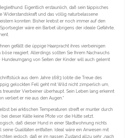
egleithund. Eigentlich erstaunlich, daß sein täppisches
e Widerstandskraft und das völlig naturbelassene
istern konnten: Bisher krebst er noch immer auf den
Sportsegler wäre ein Barbet übrigens der ideale Gefährte,
ment.
hnen gefällt die üppige Haarpracht ihres vierbeinigen
n böse reagiert. Allerdings sollten Sie Ihrem Nachwuchs
 – Hundeumgang von Seiten der Kinder will auch gelernt
chriftstück aus dem Jahre 1683 lobte die Treue des
ppig gelockten Fell geht mit Wild nicht zimperlich um,
 treuester Vierbeiner überhaupt. Sein Leben lang erkennt
n verliert er nie aus den Augen.“
lbst bei arktischen Temperaturen streift er munter durch
i dieser Kälte keine Pfote vor die Hütte setzt.
logisch, daß dieser Hund in einer Stadtwohnung nichts
l seine Qualitäten entfalten. Ideal wäre ein Anwesen mit
rchten jedoch, daß er im nassen Zustand allzu sehr „nach