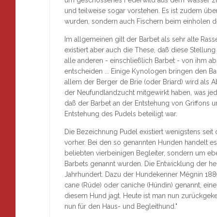
und teilweise sogar vorstehen. Es ist zudem über
wurden, sondern auch Fischern beim einholen de
Im allgemeinen gilt der Barbet als sehr alte Ras
existiert aber auch die These, daß diese Stel
alle anderen - einschließlich Barbet - von ihm a
entscheiden ... Einige Kynologen bringen den 
allem der Berger de Brie (oder Briard) wird als
der Neufundlandzucht mitgewirkt haben, was jedo
daß der Barbet an der Entstehung von Griffons 
Entstehung des Pudels beteiligt war.
Die Bezeichnung Pudel existiert wenigstens seit
vorher. Bei den so genannten Hunden handelt es
beliebten vierbeinigen Begleiter, sondern um e
Barbets genannt wurden. Die Entwicklung der heu
Jahrhundert. Dazu der Hundekenner Mégnin 1889:
cane (Rüde) oder caniche (Hündin) genannt, ein
diesem Hund jagt. Heute ist man nun zurückgek
nun für den Haus- und Begleithund."