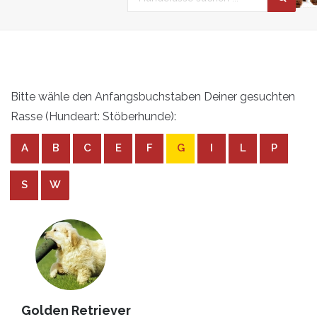
Bitte wähle den Anfangsbuchstaben Deiner gesuchten
Rasse (Hundeart: Stöberhunde):
A
B
C
E
F
G
I
L
P
S
W
Golden Retriever