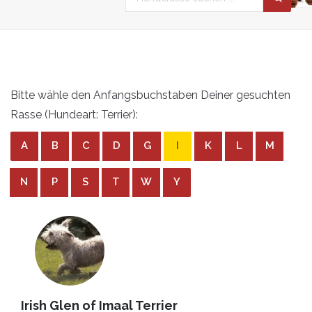
Bitte wähle den Anfangsbuchstaben Deiner gesuchten
Rasse (Hundeart: Terrier):
A
B
C
D
G
I
K
L
M
N
P
S
T
W
Y
Irish Glen of Imaal Terrier