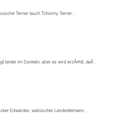
ische Terrier (auch Tchiorny Terrier ...
t leider im Dunkeln, aber es wird erzÃ¤hlt, daÃ ...
cker Edwardes, walisischer Landedelmann, ...