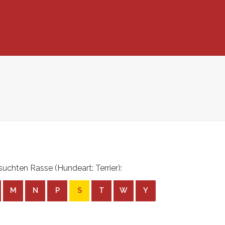
chten Rasse (Hundeart: Terrier):
M
N
P
S
T
W
Y