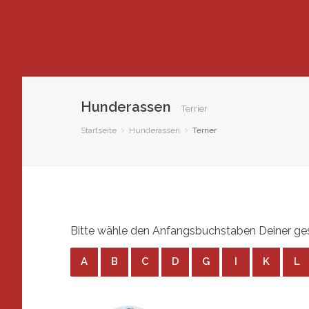
Hunderassen
Terrier
Startseite
Hunderassen
Terrier
Bitte wähle den Anfangsbuchstaben Deiner gesu
A
B
C
D
G
I
K
L