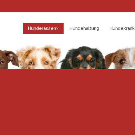
Hunderassen
Hundehaltung
Hundekrank