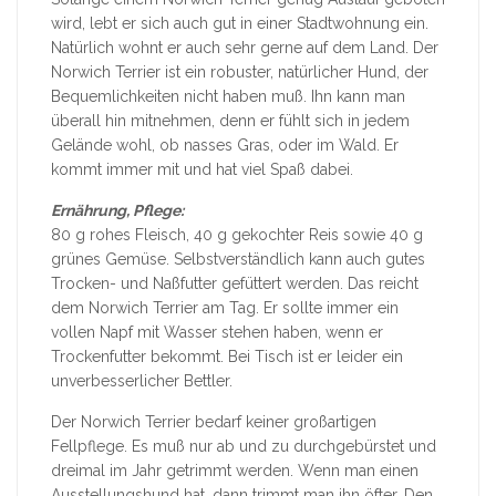
wird, lebt er sich auch gut in einer Stadtwohnung ein.
Natürlich wohnt er auch sehr gerne auf dem Land. Der
Norwich Terrier ist ein robuster, natürlicher Hund, der
Bequemlichkeiten nicht haben muß. Ihn kann man
überall hin mitnehmen, denn er fühlt sich in jedem
Gelände wohl, ob nasses Gras, oder im Wald. Er
kommt immer mit und hat viel Spaß dabei.
Ernährung, Pflege:
80 g rohes Fleisch, 40 g gekochter Reis sowie 40 g
grünes Gemüse. Selbstverständlich kann auch gutes
Trocken- und Naßfutter gefüttert werden. Das reicht
dem Norwich Terrier am Tag. Er sollte immer ein
vollen Napf mit Wasser stehen haben, wenn er
Trockenfutter bekommt. Bei Tisch ist er leider ein
unverbesserlicher Bettler.
Der Norwich Terrier bedarf keiner großartigen
Fellpflege. Es muß nur ab und zu durchgebürstet und
dreimal im Jahr getrimmt werden. Wenn man einen
Ausstellungshund hat, dann trimmt man ihn öfter. Den