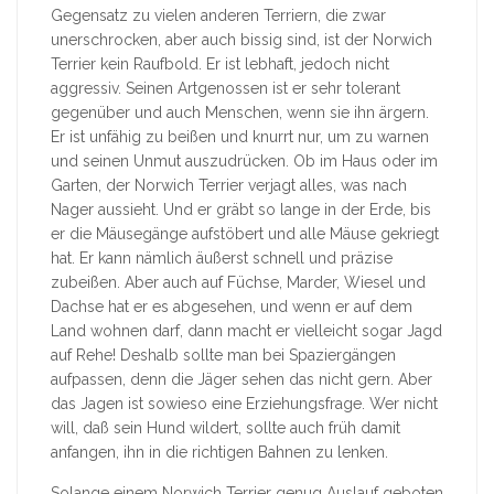
Gegensatz zu vielen anderen Terriern, die zwar
unerschrocken, aber auch bissig sind, ist der Norwich
Terrier kein Raufbold. Er ist lebhaft, jedoch nicht
aggressiv. Seinen Artgenossen ist er sehr tolerant
gegenüber und auch Menschen, wenn sie ihn ärgern.
Er ist unfähig zu beißen und knurrt nur, um zu warnen
und seinen Unmut auszudrücken. Ob im Haus oder im
Garten, der Norwich Terrier verjagt alles, was nach
Nager aussieht. Und er gräbt so lange in der Erde, bis
er die Mäusegänge aufstöbert und alle Mäuse gekriegt
hat. Er kann nämlich äußerst schnell und präzise
zubeißen. Aber auch auf Füchse, Marder, Wiesel und
Dachse hat er es abgesehen, und wenn er auf dem
Land wohnen darf, dann macht er vielleicht sogar Jagd
auf Rehe! Deshalb sollte man bei Spaziergängen
aufpassen, denn die Jäger sehen das nicht gern. Aber
das Jagen ist sowieso eine Erziehungsfrage. Wer nicht
will, daß sein Hund wildert, sollte auch früh damit
anfangen, ihn in die richtigen Bahnen zu lenken.
Solange einem Norwich Terrier genug Auslauf geboten