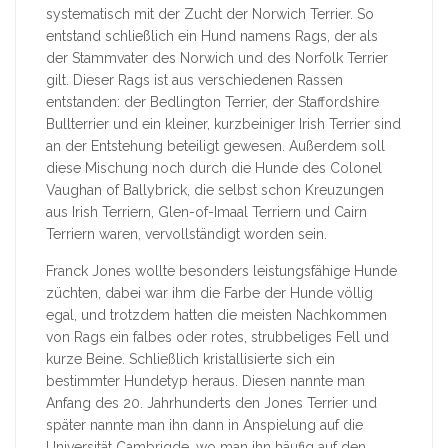
systematisch mit der Zucht der Norwich Terrier. So
entstand schließlich ein Hund namens Rags, der als
der Stammvater des Norwich und des Norfolk Terrier
gilt. Dieser Rags ist aus verschiedenen Rassen
entstanden: der Bedlington Terrier, der Staffordshire
Bullterrier und ein kleiner, kurzbeiniger Irish Terrier sind
an der Entstehung beteiligt gewesen. Außerdem soll
diese Mischung noch durch die Hunde des Colonel
Vaughan of Ballybrick, die selbst schon Kreuzungen
aus Irish Terriern, Glen-of-Imaal Terriern und Cairn
Terriern waren, vervollständigt worden sein.
Franck Jones wollte besonders leistungsfähige Hunde
züchten, dabei war ihm die Farbe der Hunde völlig
egal, und trotzdem hatten die meisten Nachkommen
von Rags ein falbes oder rotes, strubbeliges Fell und
kurze Beine. Schließlich kristallisierte sich ein
bestimmter Hundetyp heraus. Diesen nannte man
Anfang des 20. Jahrhunderts den Jones Terrier und
später nannte man ihn dann in Anspielung auf die
Universität Cambrigde, wo man ihn häufig auf den