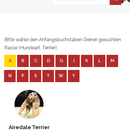
Bitte wähle den Anfangsbuchstaben Deiner gesuchten
Rasse (Hundeart: Terrier):
A
B
C
D
G
I
K
L
M
N
P
S
T
W
Y
Airedale Terrier