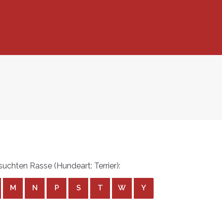
chten Rasse (Hundeart: Terrier):
M
N
P
S
T
W
Y