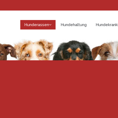
Hunderassen
Hundehaltung
Hundekrank