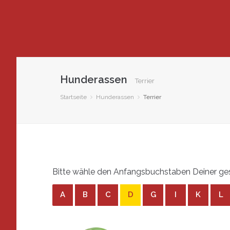
Hunderassen
Terrier
Startseite
Hunderassen
Terrier
Bitte wähle den Anfangsbuchstaben Deiner gesu
A
B
C
D
G
I
K
L