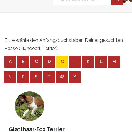
Bitte wähle den Anfangsbuchstaben Deiner gesuchten
Rasse (Hundeart: Terrier):
A
B
C
D
G
I
K
L
M
N
P
S
T
W
Y
Glatthaar-Fox Terrier