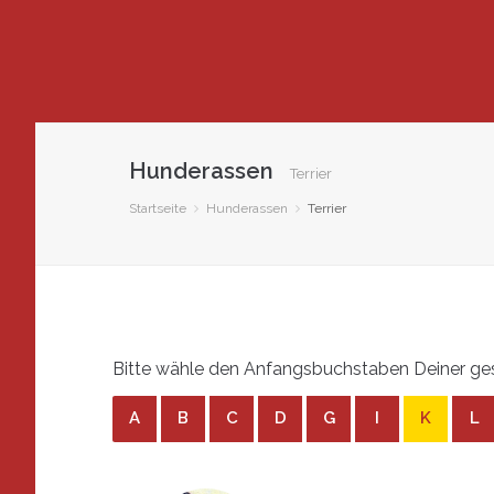
Hunderassen
Terrier
Startseite
Hunderassen
Terrier
Bitte wähle den Anfangsbuchstaben Deiner gesu
A
B
C
D
G
I
K
L