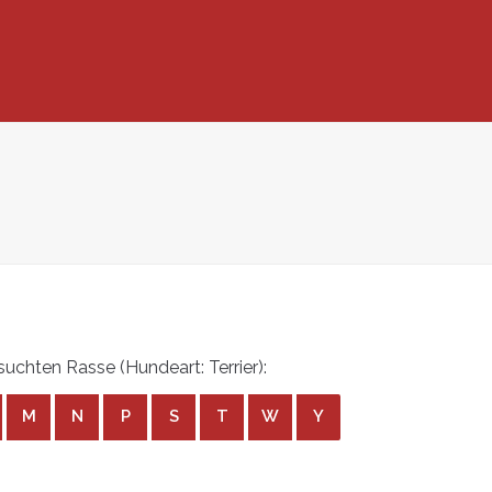
chten Rasse (Hundeart: Terrier):
M
N
P
S
T
W
Y