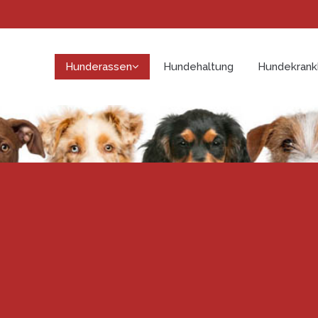
Hunderassen
Hundehaltung
Hundekrank