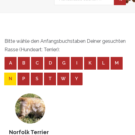
Bitte wähle den Anfangsbuchstaben Deiner gesuchten
Rasse (Hundeart: Terrier):
A
B
C
D
G
I
K
L
M
N
P
S
T
W
Y
Norfolk Terrier