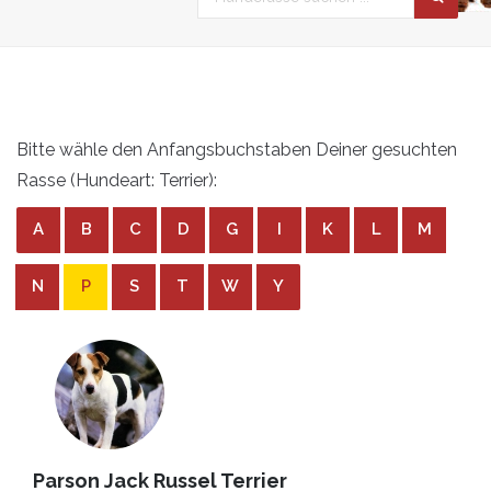
Bitte wähle den Anfangsbuchstaben Deiner gesuchten
Rasse (Hundeart: Terrier):
A
B
C
D
G
I
K
L
M
N
P
S
T
W
Y
Parson Jack Russel Terrier