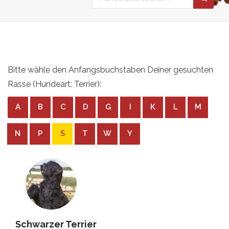
Bitte wähle den Anfangsbuchstaben Deiner gesuchten
Rasse (Hundeart: Terrier):
A
B
C
D
G
I
K
L
M
N
P
S
T
W
Y
Schwarzer Terrier