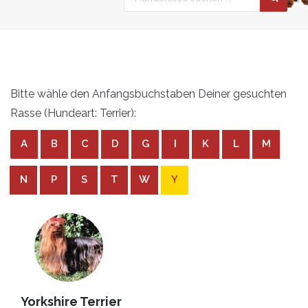
Bitte wähle den Anfangsbuchstaben Deiner gesuchten
Rasse (Hundeart: Terrier):
A
B
C
D
G
I
K
L
M
N
P
S
T
W
Y
Yorkshire Terrier