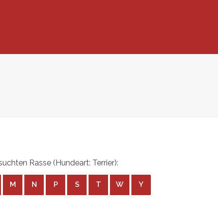
chten Rasse (Hundeart: Terrier):
M
N
P
S
T
W
Y