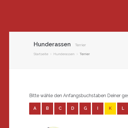
Hunderassen
Terrier
Startseite
Hunderassen
Terrier
Bitte wähle den Anfangsbuchstaben Deiner gesu
A
B
C
D
G
I
K
L