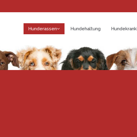
Hunderassen
Hundehaltung
Hundekrank