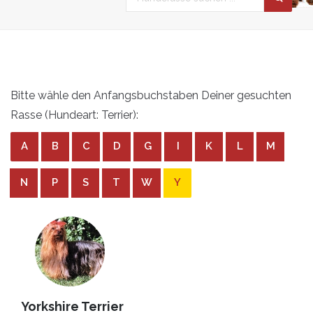
Bitte wähle den Anfangsbuchstaben Deiner gesuchten
Rasse (Hundeart: Terrier):
A
B
C
D
G
I
K
L
M
N
P
S
T
W
Y
Yorkshire Terrier