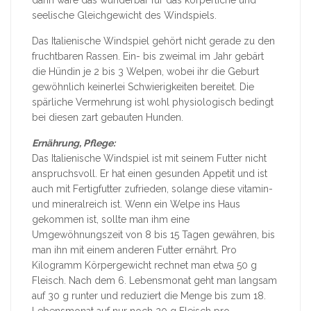
seelische Gleichgewicht des Windspiels.
Das Italienische Windspiel gehört nicht gerade zu den
fruchtbaren Rassen. Ein- bis zweimal im Jahr gebärt
die Hündin je 2 bis 3 Welpen, wobei ihr die Geburt
gewöhnlich keinerlei Schwierigkeiten bereitet. Die
spärliche Vermehrung ist wohl physiologisch bedingt
bei diesen zart gebauten Hunden.
Ernährung, Pflege:
Das Italienische Windspiel ist mit seinem Futter nicht
anspruchsvoll. Er hat einen gesunden Appetit und ist
auch mit Fertigfutter zufrieden, solange diese vitamin-
und mineralreich ist. Wenn ein Welpe ins Haus
gekommen ist, sollte man ihm eine
Umgewöhnungszeit von 8 bis 15 Tagen gewähren, bis
man ihn mit einem anderen Futter ernährt. Pro
Kilogramm Körpergewicht rechnet man etwa 50 g
Fleisch. Nach dem 6. Lebensmonat geht man langsam
auf 30 g runter und reduziert die Menge bis zum 18.
Lebensmonat auf nur noch 20 g Fleisch pro