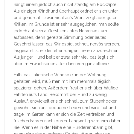
hängt einem jedoch auch nicht ständig am Rockzipfel.
Als einziger Windhund überhaupt ordnet er sich unter
und gehorcht - zwar nicht aufs Wort, zeigt aber guten
Willen. Im Grunde ist er sehr ausgeglichen, man sollte
jedoch auf sein äußerst sensibles Nervenkostüm
aufpassen, denn gereizte Stimmung oder lautes
Geschrei lassen das Windspiel schnell nervös werden.
Insgesamt ist er den eher ruhigen Tieren zuzurechnen.
Als junger Hund bellt er zwar sehr viel, das legt sich
aber im Erwachsenen alter dann von ganz alleine.
Falls das Italienische Windspiel in der Wohnung
gehalten wird, muß man mit ihm mehrmals täglich
spazieren gehen. Außerdem freut er sich über häufige
Fahrten aufs Land. Bekommt der Hund zu wenig
Auslauf, entwickelt er sich schnell zum Stubenhocker,
gewöhnt sich ans bequeme Leben und wird faul und
träge. Im Garten kann er sich die Zeit vertreiben und
frischen Fähren nachspüren. Langweilig wird ihm dabei
nie! Wenn es in der Nähe eine Hunderennbahn gibt,
dann wäre das wunderbar für das körperliche und