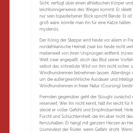
Sicht, verfügt über einen athletischen Körper und 
leichtsinnigerweise des Weges kommt. Er räkelt s
nur sein topasfarbener Blick spricht Bände. Er i
groß wäre, könnte man ihn für eine Katze halten
mysteriös.
Der König der Steppe wird heute vor allem in Fr
nordafrikanische Heimat zwar bis heute nicht ver
meilenweit von ihren Ursprüngen entfernt. Inzwi
Welt zwar angepaßt, doch das Blut seiner Vorfa
selbst das schnellste Wild vor ihm nicht sicher, 
Windhundrennen teilnehmen lassen. Allerdings re
um die außergewöhnliche Ausdauer und Intellige
Windhundrennen in freier Natur (Coursing) besti
Fremden gegenüber geht der Sloughi zunächst ein
reserviert. Wer ihn nicht kennt, hält ihn leicht f
steckt er voller Gefühl und Empfindsamkeit. Hin
Furcht und Schüchternheit, die ihn aber nicht 
fernzuhalten. Er hängt mit ganzem Herzen an He
(zumindest der Rüde), wenn Gefahr droht. Wenn S