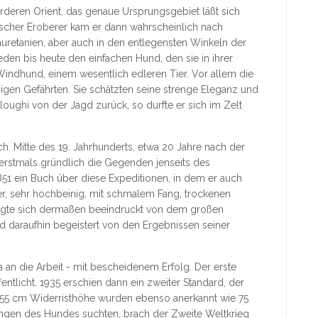
rderen Orient, das genaue Ursprungsgebiet läßt sich
scher Eroberer kam er dann wahrscheinlich nach
uretanien, aber auch in den entlegensten Winkeln der
den bis heute den einfachen Hund, den sie in ihrer
Windhund, einem wesentlich edleren Tier. Vor allem die
igen Gefährten. Sie schätzten seine strenge Eleganz und
Sloughi von der Jagd zurück, so durfte er sich im Zelt
h. Mitte des 19. Jahrhunderts, etwa 20 Jahre nach der
erstmals gründlich die Gegenden jenseits des
851 ein Buch über diese Expeditionen, in dem er auch
er, sehr hochbeinig, mit schmalem Fang, trockenen
gte sich dermaßen beeindruckt von dem großen
d daraufhin begeistert von den Ergebnissen seiner
 an die Arbeit - mit bescheidenem Erfolg. Der erste
tlicht. 1935 erschien dann ein zweiter Standard, der
: 55 cm Widerristhöhe wurden ebenso anerkannt wie 75
gen des Hundes suchten, brach der Zweite Weltkrieg