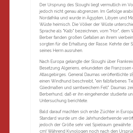
Der Ursprung des Sloughi liegt vermutlich im Vo
jedoch nicht genau abgrenzen. Im Gefolge arabi
Nordafrika und wurde in Ägypten, Libyen und Ma
Wüste heimisch. Die Völker der Wüste unterschie
Sprache als "Kalb" bezeichnen, vom "Hor", dem 
Berber fanden großen Gefallen an ihrem vierbein
sorgten für die Erhaltung der Rasse. Kehrte der 
seines Herrn ausruhen.
Nach Europa gelangte der Sloughi über Frankreic
Besetzung Algeriens, erkundeten die Franzosen 
Atlasgebirges. General Daumas veröffentlichte 1
einen Windhund beschreibt, "ein falbfarbenes Ti
Gliedmaßen und samtweichem Fell". Daumas zei
Berberhund, daß er ihn eingehender studierte un
Untersuchung berichtete.
Bald darauf machten sich erste Züchter in Europa
Standard wurde um die Jahrhundertwende veröffen
jedoch der Größe sehr viel Spielraum gewährte
cm! Während Kynologen noch nach den Ursprün