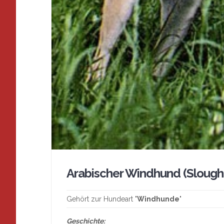
Arabischer Windhund (Sloughi
Gehört zur Hundeart "
Windhunde
"
Geschichte: