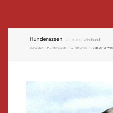
Hunderassen
Arabischer Windhund
Startseite
Hunderassen
Windhunde
Arabischer Win