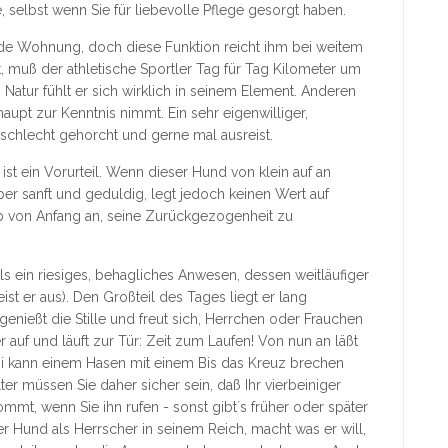
selbst wenn Sie für liebevolle Pflege gesorgt haben.
jede Wohnung, doch diese Funktion reicht ihm bei weitem
t, muß der athletische Sportler Tag für Tag Kilometer um
 Natur fühlt er sich wirklich in seinem Element. Anderen
pt zur Kenntnis nimmt. Ein sehr eigenwilliger,
, schlecht gehorcht und gerne mal ausreist.
st ein Vorurteil. Wenn dieser Hund von klein auf an
ber sanft und geduldig, legt jedoch keinen Wert auf
alb von Anfang an, seine Zurückgezogenheit zu
ls ein riesiges, behagliches Anwesen, dessen weitläufiger
st er aus). Den Großteil des Tages liegt er lang
nießt die Stille und freut sich, Herrchen oder Frauchen
r auf und läuft zur Tür: Zeit zum Laufen! Von nun an läßt
ughi kann einem Hasen mit einem Bis das Kreuz brechen
r müssen Sie daher sicher sein, daß Ihr vierbeiniger
mmt, wenn Sie ihn rufen - sonst gibt´s früher oder später
er Hund als Herrscher in seinem Reich, macht was er will,