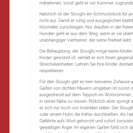
mitnehmen, sonst geht er vor Kummer zugrunde, 
Natürlich ist der Sloughi ein Schmuckstück für 
nicht aus. Damit er ruhig und ausgeglichen bleib
Kilometer zurücklegen. Nur draußen in der freien
Hunden geht er aus dem Weg, wenn er sie überhau
unabhängiger Vierbeiner, der seine Freiheit liebt
Die Behauptung, der Sloughi möge keine Kinder, i
Kinder gewöhnt ist, verhält er sich ihnen gegenü
Streicheleinheiten. Lehren Sie Ihre Kinder desh
respektieren.
Für den Sloughi gibt es kein besseres Zuhause a
Garten von dichten Mauern umgeben ist (sonst rei
ausgestreckt auf dem Teppich im Wohnzimmer, ge
in seiner Nähe zu wissen. Plötzlich aber springt e
er sich nur noch von Instinkten leiten. Der Slo
oder einem Huhn die Kehle durchbeißen. Als Halte
Gefährte aufs Wort gehorcht und sofort zurückko
gewaltigen Ärger. Im eigenen Garten fühlt sich d