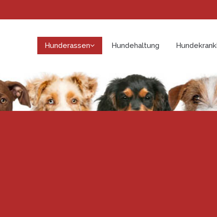
Hunderassen
Hundehaltung
Hundekrank