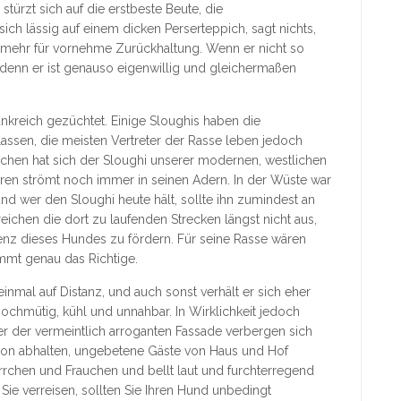
stürzt sich auf die erstbeste Beute, die
ich lässig auf einem dicken Perserteppich, sagt nichts,
st mehr für vornehme Zurückhaltung. Wenn er nicht so
, denn er ist genauso eigenwillig und gleichermaßen
ankreich gezüchtet. Einige Sloughis haben die
lassen, die meisten Vertreter der Rasse leben jedoch
schen hat sich der Sloughi unserer modernen, westlichen
hren strömt noch immer in seinen Adern. In der Wüste war
und wer den Sloughi heute hält, sollte ihn zumindest an
ichen die dort zu laufenden Strecken längst nicht aus,
nz dieses Hundes zu fördern. Für seine Rasse wären
mmt genau das Richtige.
mal auf Distanz, und auch sonst verhält er sich eher
ür hochmütig, kühl und unnahbar. In Wirklichkeit jedoch
ter der vermeintlich arroganten Fassade verbergen sich
davon abhalten, ungebetene Gäste von Haus und Hof
rrchen und Frauchen und bellt laut und furchterregend
ie verreisen, sollten Sie Ihren Hund unbedingt