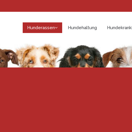
Hunderassen
Hundehaltung
Hundekrank