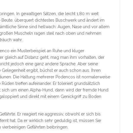
ingen. In gewaltigen Sätzen, die leicht 1,80 m weit
ine Beute, überquert dichtestes Buschwerk und ändert im
Sämtliche Sinne sind hellwach: Augen, Nase und vor allem
ie großen Muscheln ragen steil nach oben und nehmen
träuch wahr.
cenco ein Musterbeispiel an Ruhe und kluger
 gleich auf Distanz geht, mag man ihm vorhalten, der
pricht jedoch eine ganz andere Sprache. Aber seine
e Gelegenheit ergibt, büchst er auch schon aus. Ihren
nzäunen. Die Haltung mehrerer Podencos ist normalerweise
üden treffen aufeinander. Er toleriert grundsätzlich
t sich um einen Alpha-Hund, dann wird der fremde Hund
ugaloppiert und direkt mit einem Genickgriff zu Boden
efährte. Er reagiert nie aggressiv, obwohl er sich bis
ernt hat. Da er wirklich sehr geduldig ist, müssen Sie
 vierbeinigen Gefährten beibringen.