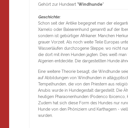
Gehört zur Hundeart "
Windhunde
"
Geschichte:
Schon seit der Antike begegnet man der elegant
Xarnelo oder Balearenhund genannt) auf der Iber
sondern ist gebürtiger Afrikaner. Manchen Herku
grauer Vorzeit. Als noch weite Teile Europas un
Wasserläufen durchzogene Steppe, wo nicht nur 
die dort mit ihren Hunden jagten. Dies weiß man
Algerien entdeckte. Die dargestellten Hunde äh
Eine weitere Theorie besagt, die Windhunde seie
auf Abbildungen von Windhunden in altägypti
Tempelhunden, die von den Priestern aus religi
Anubis wurde in Hundegestalt dargestellt. Die 
heutigen Pharaonenhunden (Podenco Ibicenco, Kel
Zudem hat sich diese Form des Hundes nur rund
Hunde von den Phöniziern und Karthagern - viel
wurden.