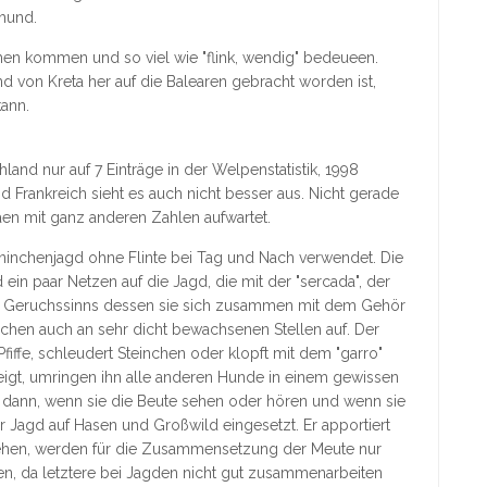
hund.
en kommen und so viel wie "flink, wendig" bedeueen.
nd von Kreta her auf die Balearen gebracht worden ist,
ann.
and nur auf 7 Einträge in der Welpenstatistik, 1998
d Frankreich sieht es auch nicht besser aus. Nicht gerade
näen mit ganz anderen Zahlen aufwartet.
aninchenjagd ohne Flinte bei Tag und Nach verwendet. Die
ein paar Netzen auf die Jagd, die mit der "sercada", der
en Geruchssinns dessen sie sich zusammen mit dem Gehör
nchen auch an sehr dicht bewachsenen Stellen auf. Der
fiffe, schleudert Steinchen oder klopft mit dem "garro"
eigt, umringen ihn alle anderen Hunde in einem gewissen
r dann, wenn sie die Beute sehen oder hören und wenn sie
 Jagd auf Hasen und Großwild eingesetzt. Er apportiert
ehen, werden für die Zusammensetzung der Meute nur
, da letztere bei Jagden nicht gut zusammenarbeiten