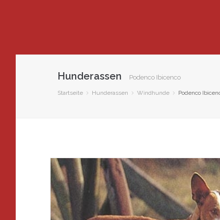
Hunderassen
Podenco Ibicenco
Startseite
Hunderassen
Windhunde
Podenco Ibicen