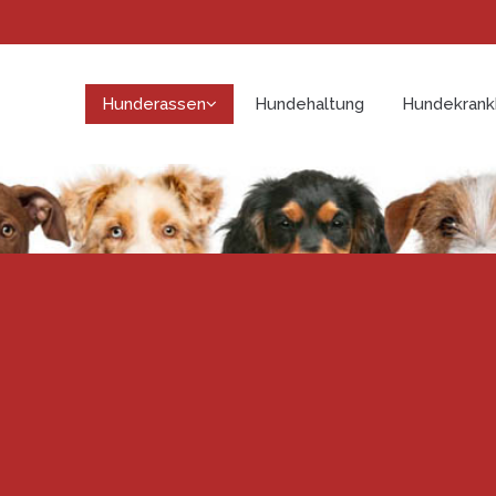
Hunderassen
Hundehaltung
Hundekrank