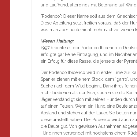
und Laufhund, allerdings mit Betonung auf Wind
"Podenco": Dieser Name soll aus dem Griechisch
Diese Ableitung setzt freilich voraus, daß der Hu
was man aber heute nicht mehr nachvollziehen k
Wesen, Haltung:
1997 brachte es der Podenco Ibicenco in Deutschl
erfolgte gar keine Eintragung, und im Nachbarlan
ein Erfolg für diese Rasse, die jenseits der Pyre
Der Podenco Ibicenco wird in erster Linie zur K
Spanier ziehen mit einem Stock, dem "garro", und 
Suche nach dem Wild beginnt. Dank ihres fein
mehr bedienen als der Sich, spüren sie die Kani
Jäger verständigt sich mit seinen Hunden durch P
auf einen Felsen. Wenn ein Hund eine Beute anz
Abstand und stehen auf der Lauer. Sie bellen nu
diese umstellt haben. Der Podenco wird auch zur
die Beute gut. Von gewissen Ausnahmen abges
Hündinnen verwendet mit höchstens einem Rüden