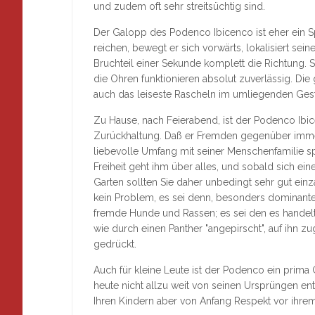
und zudem oft sehr streitsüchtig sind.
Der Galopp des Podenco Ibicenco ist eher ein Spr
reichen, bewegt er sich vorwärts, lokalisiert se
Bruchteil einer Sekunde komplett die Richtung. 
die Ohren funktionieren absolut zuverlässig. D
auch das leiseste Rascheln im umliegenden Ges
Zu Hause, nach Feierabend, ist der Podenco Ibi
Zurückhaltung. Daß er Fremden gegenüber immer
liebevolle Umfang mit seiner Menschenfamilie s
Freiheit geht ihm über alles, und sobald sich ein
Garten sollten Sie daher unbedingt sehr gut ei
kein Problem, es sei denn, besonders dominante R
fremde Hunde und Rassen; es sei den es handel
wie durch einen Panther "angepirscht", auf ihn z
gedrückt.
Auch für kleine Leute ist der Podenco ein prima G
heute nicht allzu weit von seinen Ursprüngen entf
Ihren Kindern aber von Anfang Respekt vor ihrem