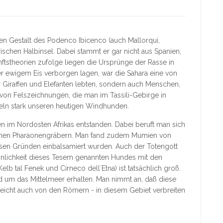
en Gestalt des Podenco Ibicenco (auch Mallorqui,
ischen Halbinsel. Dabei stammt er gar nicht aus Spanien,
nftstheorien zufolge liegen die Ursprünge der Rasse in
ter ewigem Eis verborgen lagen, war die Sahara eine von
Giraffen und Elefanten lebten, sondern auch Menschen,
 von Felszeichnungen, die man im Tassili-Gebirge in
neln stark unseren heutigen Windhunden.
n im Nordosten Afrikas entstanden. Dabei beruft man sich
schen Pharaonengräbern. Man fand zudem Mumien von
ösen Gründen einbalsamiert wurden. Auch der Totengott
Ähnlichkeit dieses Tesem genannten Hundes mit den
b tal Fenek und Cirneco dell`Etna) ist tatsächlich groß.
 um das Mittelmeer erhalten. Man nimmt an, daß diese
leicht auch von den Römern - in diesem Gebiet verbreiten