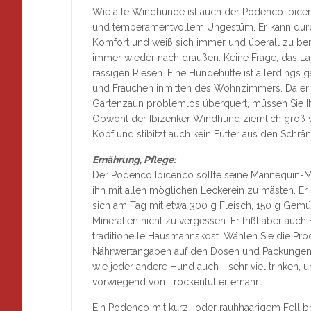
Wie alle Windhunde ist auch der Podenco Ibice
und temperamentvollem Ungestüm. Er kann durc
Komfort und weiß sich immer und überall zu bene
immer wieder nach draußen. Keine Frage, das La
rassigen Riesen. Eine Hundehütte ist allerdings g
und Frauchen inmitten des Wohnzimmers. Da er
Gartenzaun problemlos überquert, müssen Sie 
Obwohl der Ibizenker Windhund ziemlich groß wir
Kopf und stibitzt auch kein Futter aus den Schrä
Ernährung, Pflege:
Der Podenco Ibicenco sollte seine Mannequin-Maß
ihn mit allen möglichen Leckerein zu mästen. E
sich am Tag mit etwa 300 g Fleisch, 150 g Gemü
Mineralien nicht zu vergessen. Er frißt aber auch Fe
traditionelle Hausmannskost. Wählen Sie die Prod
Nährwertangaben auf den Dosen und Packungen v
wie jeder andere Hund auch - sehr viel trinken, u
vorwiegend von Trockenfutter ernährt.
Ein Podenco mit kurz- oder rauhhaarigem Fell bra