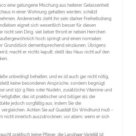
nco eine gelungene Mischung aus heiterer Gelassenheit
haus in einer Wohnung gehalten werden, schätzt
hmen. Andererseits zieht ihn sein starker Freiheitsdrang
ndleben eignet sich wesentlich besser für diesen
ar nicht sein Ding, viel lieber thront er neben Herrchen
 außergewöhnlich hoch springt und einen normalen
Ihr Grundstück dementsprechend einzäunen. Übrigens:
d, macht er nichts kaputt, stellt das Haus nicht auf den
nken.
e unbedingt behalten, und es ist auch gar nicht nötig,
r stellt keine besonderen Ansprüche, sondern begnügt
se und 150 g Reis oder Nudeln, zusätzliche Vitamine und
rtigfutter, das ist praktischer und billiger als die
ukte jedoch sorgfältig aus, indem Sie die
ergleichen. Achten Sie auf Qualität! Ein Windhund muß -
m nicht innerlich auszutrocknen, vor allem, wenn er sich
ucht praktisch keine Pflege, die Langhaar-Varietät ist