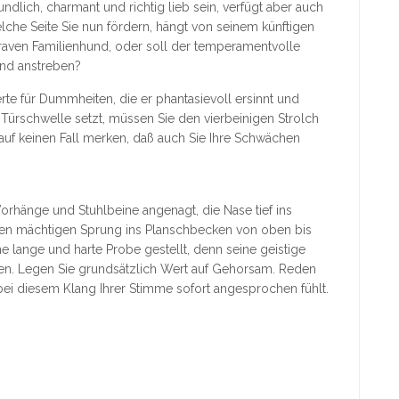
ndlich, charmant und richtig lieb sein, verfügt aber auch
lche Seite Sie nun fördern, hängt von seinem künftigen
raven Familienhund, oder soll der temperamentvolle
und anstreben?
rte für Dummheiten, die er phantasievoll ersinnt und
e Türschwelle setzt, müssen Sie den vierbeinigen Strolch
 auf keinen Fall merken, daß auch Sie Ihre Schwächen
Vorhänge und Stuhlbeine angenagt, die Nase tief ins
nen mächtigen Sprung ins Planschbecken von oben bis
ine lange und harte Probe gestellt, denn seine geistige
aten. Legen Sie grundsätzlich Wert auf Gehorsam. Reden
h bei diesem Klang Ihrer Stimme sofort angesprochen fühlt.