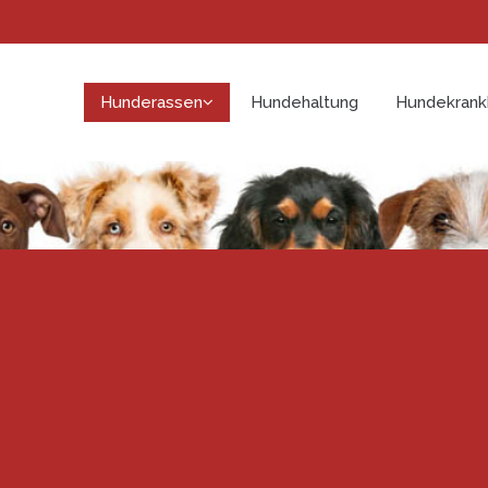
Hunderassen
Hundehaltung
Hundekrank