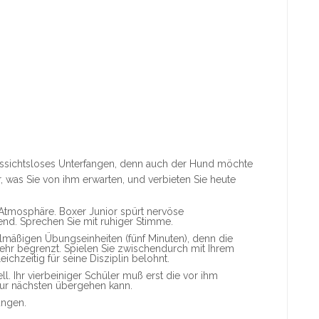
ussichtsloses Unterfangen, denn auch der Hund möchte
r, was Sie von ihm erwarten, und verbieten Sie heute
 Atmosphäre. Boxer Junior spürt nervöse
nd. Sprechen Sie mit ruhiger Stimme.
elmäßigen Übungseinheiten (fünf Minuten), denn die
sehr begrenzt. Spielen Sie zwischendurch mit Ihrem
ichzeitig für seine Disziplin belohnt.
ll. Ihr vierbeiniger Schüler muß erst die vor ihm
ur nächsten übergehen kann.
ungen.