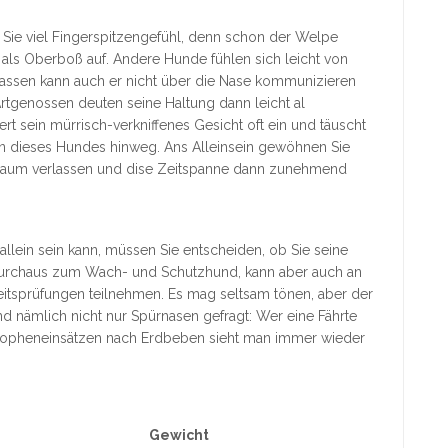
 Sie viel Fingerspitzengefühl, denn schon der Welpe
 als Oberboß auf. Andere Hunde fühlen sich leicht von
Rassen kann auch er nicht über die Nase kommunizieren
Artgenossen deuten seine Haltung dann leicht al
 sein mürrisch-verkniffenes Gesicht oft ein und täuscht
n dieses Hundes hinweg. Ans Alleinsein gewöhnen Sie
n Raum verlassen und dise Zeitspanne dann zunehmend
allein sein kann, müssen Sie entscheiden, ob Sie seine
 durchaus zum Wach- und Schutzhund, kann aber auch an
itsprüfungen teilnehmen. Es mag seltsam tönen, aber der
d nämlich nicht nur Spürnasen gefragt: Wer eine Fährte
tastropheneinsätzen nach Erdbeben sieht man immer wieder
Gewicht