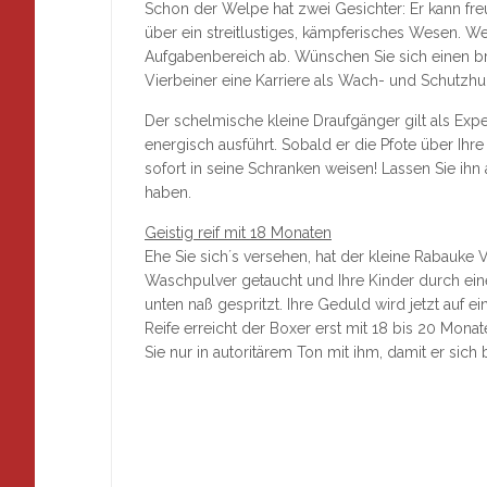
Schon der Welpe hat zwei Gesichter: Er kann freu
über ein streitlustiges, kämpferisches Wesen. We
Aufgabenbereich ab. Wünschen Sie sich einen b
Vierbeiner eine Karriere als Wach- und Schutzh
Der schelmische kleine Draufgänger gilt als Expe
energisch ausführt. Sobald er die Pfote über Ihr
sofort in seine Schranken weisen! Lassen Sie ihn
haben.
Geistig reif mit 18 Monaten
Ehe Sie sich´s versehen, hat der kleine Rabauke 
Waschpulver getaucht und Ihre Kinder durch ei
unten naß gespritzt. Ihre Geduld wird jetzt auf e
Reife erreicht der Boxer erst mit 18 bis 20 Mon
Sie nur in autoritärem Ton mit ihm, damit er sic