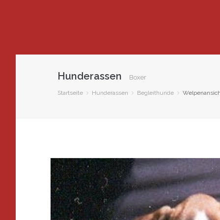
Hunderassen
Boxer
Startseite
Hunderassen
Begleithunde
Welpenansicht