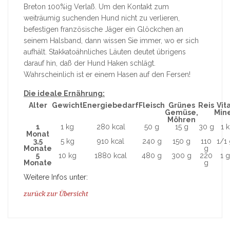
Breton 100%ig Verlaß. Um den Kontakt zum
weiträumig suchenden Hund nicht zu verlieren,
befestigen französische Jäger ein Glöckchen an
seinem Halsband, dann wissen Sie immer, wo er sich
aufhält. Stakkatoähnliches Läuten deutet übrigens
darauf hin, daß der Hund Haken schlägt.
Wahrscheinlich ist er einem Hasen auf den Fersen!
Die ideale Ernährung:
Alter
Gewicht
Energiebedarf
Fleisch
Grünes
Reis
Vit
Gemüse,
Min
Möhren
1
1 kg
280 kcal
50 g
15 g
30 g
1 k
Monat
3,5
5 kg
910 kcal
240 g
150 g
110
1/1 
Monate
g
5
10 kg
1880 kcal
480 g
300 g
220
1 g
Monate
g
Weitere Infos unter:
zurück zur Übersicht