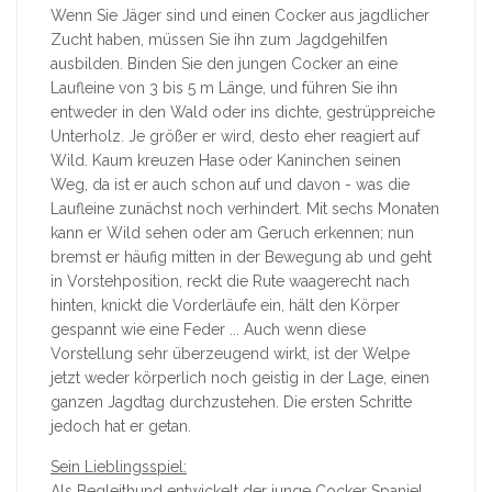
Wenn Sie Jäger sind und einen Cocker aus jagdlicher
Zucht haben, müssen Sie ihn zum Jagdgehilfen
ausbilden. Binden Sie den jungen Cocker an eine
Laufleine von 3 bis 5 m Länge, und führen Sie ihn
entweder in den Wald oder ins dichte, gestrüppreiche
Unterholz. Je größer er wird, desto eher reagiert auf
Wild. Kaum kreuzen Hase oder Kaninchen seinen
Weg, da ist er auch schon auf und davon - was die
Laufleine zunächst noch verhindert. Mit sechs Monaten
kann er Wild sehen oder am Geruch erkennen; nun
bremst er häufig mitten in der Bewegung ab und geht
in Vorstehposition, reckt die Rute waagerecht nach
hinten, knickt die Vorderläufe ein, hält den Körper
gespannt wie eine Feder ... Auch wenn diese
Vorstellung sehr überzeugend wirkt, ist der Welpe
jetzt weder körperlich noch geistig in der Lage, einen
ganzen Jagdtag durchzustehen. Die ersten Schritte
jedoch hat er getan.
Sein Lieblingsspiel:
Als Begleithund entwickelt der junge Cocker Spaniel