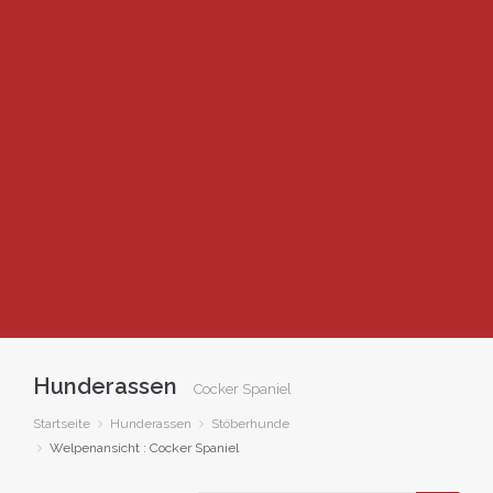
Hunderassen
Cocker Spaniel
Startseite
Hunderassen
Stöberhunde
Welpenansicht : Cocker Spaniel