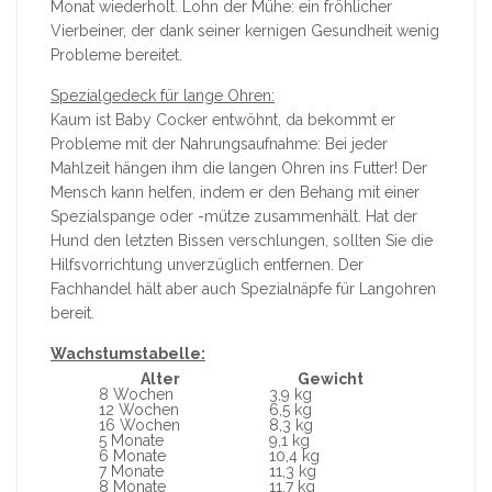
Monat wiederholt. Lohn der Mühe: ein fröhlicher
Vierbeiner, der dank seiner kernigen Gesundheit wenig
Probleme bereitet.
Spezialgedeck für lange Ohren:
Kaum ist Baby Cocker entwöhnt, da bekommt er
Probleme mit der Nahrungsaufnahme: Bei jeder
Mahlzeit hängen ihm die langen Ohren ins Futter! Der
Mensch kann helfen, indem er den Behang mit einer
Spezialspange oder -mütze zusammenhält. Hat der
Hund den letzten Bissen verschlungen, sollten Sie die
Hilfsvorrichtung unverzüglich entfernen. Der
Fachhandel hält aber auch Spezialnäpfe für Langohren
bereit.
Wachstumstabelle:
Alter
Gewicht
8 Wochen
3,9 kg
12 Wochen
6,5 kg
16 Wochen
8,3 kg
5 Monate
9,1 kg
6 Monate
10,4 kg
7 Monate
11,3 kg
8 Monate
11,7 kg