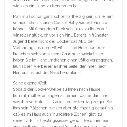
wie sich ein Hund zu benehmen hat.
Man muß schon ganz schön hartherzig sein, um einem
so niedlichen, kleinen Cocker-Baby widerstehen zu
können. Mit flehendem Blick schaut es zu Ihnen auf,
winselt unglücklich vor sich hin... Bereits in frühester
Jugend beherrscht der Cocker das ABC der
Verführung aus dem Eff-Eff. Lassen Herrchen oder
Frauchen sich von seinem Charme einwickeln, so
haben Sie im Handumdrehen einen völlig verzogenen,
launischen Vierbeiner an ihrer Seite, der ihnen nach
Herzenslust auf der Nase herumtanzt.
Seine eigene Welt:
Sobald der Cocker-Welpe zu Ihnen nach Hause
kommt, muß er anfangen zu lernen, was er darf, und
was ihm verboten ist. Gleich am ersten Tag zeigen Sie
ihm sein Plätzchen, weisen aber gleichzeitig darauf hin,
daß es im Haus auch "hundefreie Zonen" gibt, zu
denen z. B. Ihr Lieblingssessel gehört. Belohnen Sie
anschließend Ihren kleinen Gefährten, wenn er sich