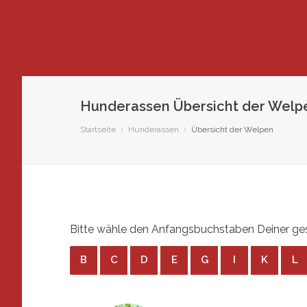
Hunderassen Übersicht der Wel
Startseite
Hunderassen
Übersicht der Welpen
Bitte wähle den Anfangsbuchstaben Deiner ge
B
C
D
E
G
I
K
L