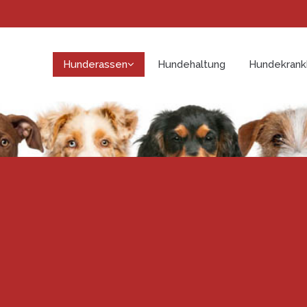
Hunderassen
Hundehaltung
Hundekrank