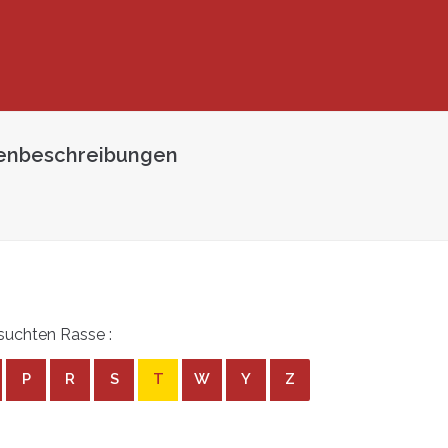
penbeschreibungen
suchten Rasse :
P
R
S
T
W
Y
Z