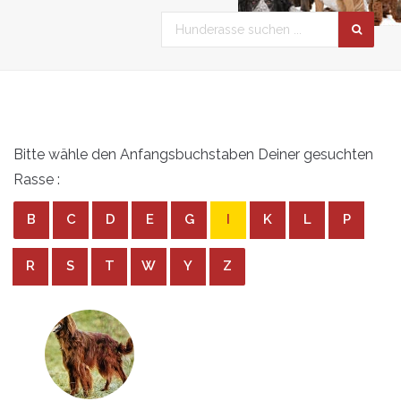
Bitte wähle den Anfangsbuchstaben Deiner gesuchten
Rasse :
B
C
D
E
G
I
K
L
P
R
S
T
W
Y
Z