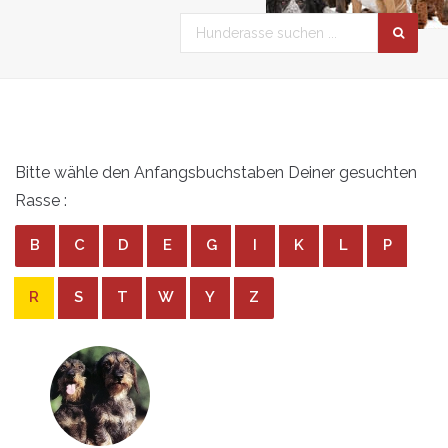
Bitte wähle den Anfangsbuchstaben Deiner gesuchten
Rasse :
B
C
D
E
G
I
K
L
P
R
S
T
W
Y
Z