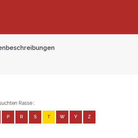
penbeschreibungen
suchten Rasse :
P
R
S
T
W
Y
Z