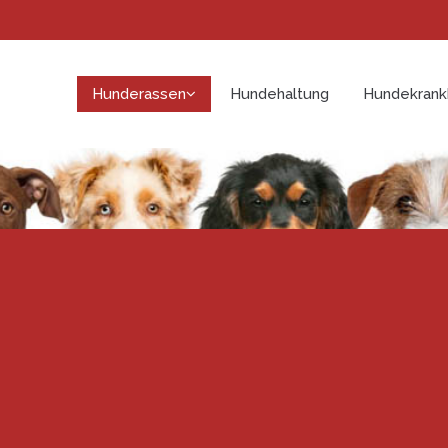
Hunderassen
Hundehaltung
Hundekrank