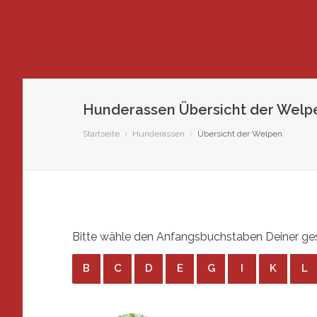
Hunderassen Übersicht der Wel
Startseite
Hunderassen
Übersicht der Welpen
Bitte wähle den Anfangsbuchstaben Deiner ge
B
C
D
E
G
I
K
L