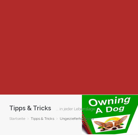
Tipps & Tricks
... in jeder Lebenslage
Startseite
Tipps & Tricks
Ungezieferhalsband