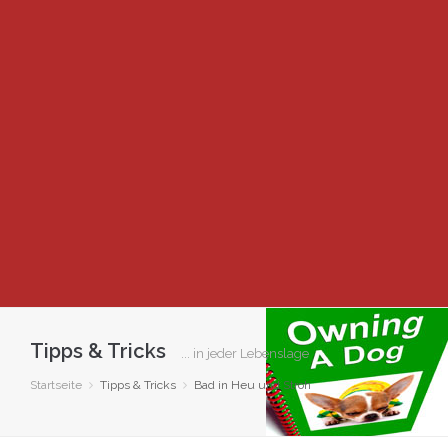
Tipps & Tricks
... in jeder Lebenslage
Startseite
Tipps & Tricks
Bad in Heu und Stroh