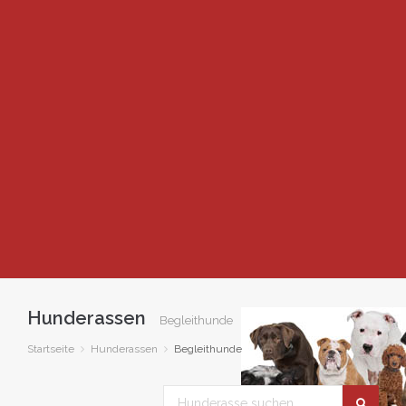
Hunderassen
Begleithunde
Startseite
Hunderassen
Begleithunde