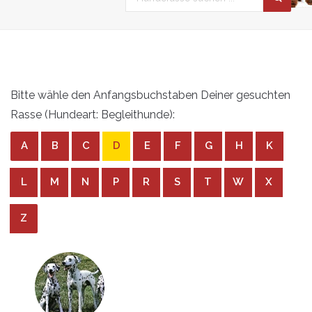
Bitte wähle den Anfangsbuchstaben Deiner gesuchten
Rasse (Hundeart: Begleithunde):
A
B
C
D
E
F
G
H
K
L
M
N
P
R
S
T
W
X
Z