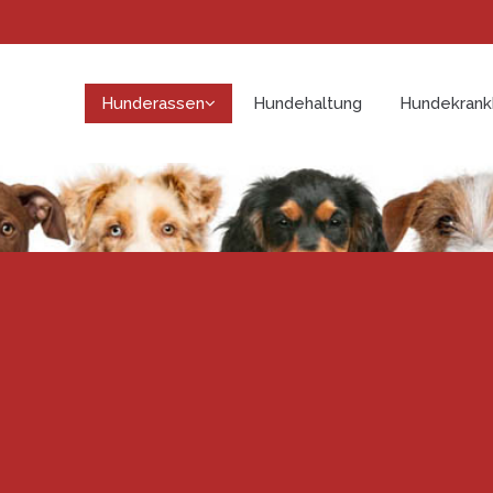
Hunderassen
Hundehaltung
Hundekrank