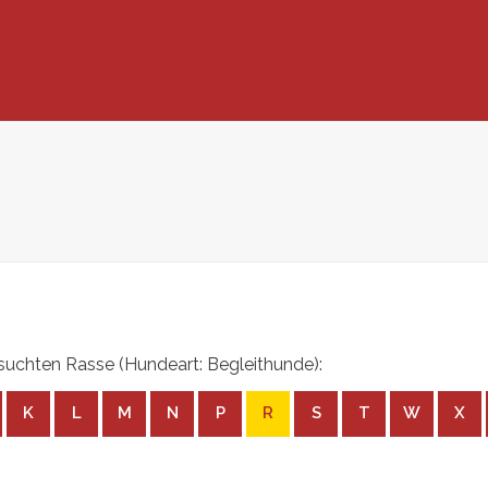
uchten Rasse (Hundeart: Begleithunde):
K
L
M
N
P
R
S
T
W
X