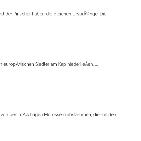
d der Pinscher haben die gleichen UrsprÃ¼nge. Die ...
n europÃ¤ischen Siedler am Kap niederlieÃen, ...
n von den mÃ¤chtigen Molossern abstammen, die mit den ...