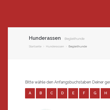
Hunderassen
Begleithunde
Startseite
Hunderassen
Begleithunde
Bitte wähle den Anfangsbuchstaben Deiner ges
A
B
C
D
E
F
G
H