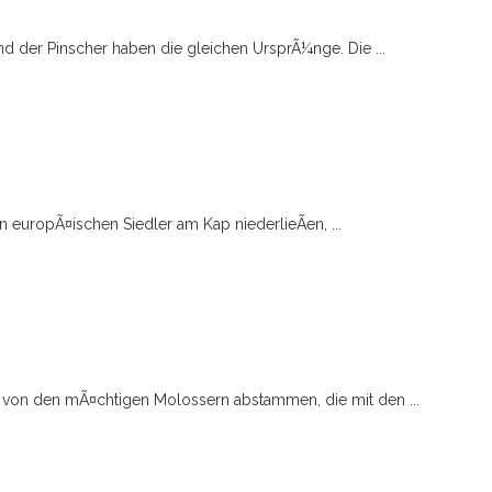
d der Pinscher haben die gleichen UrsprÃ¼nge. Die ...
n europÃ¤ischen Siedler am Kap niederlieÃen, ...
n von den mÃ¤chtigen Molossern abstammen, die mit den ...