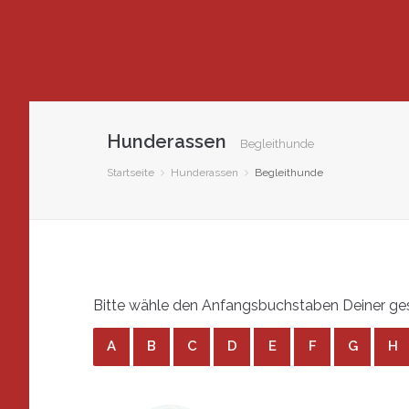
Hunderassen
Begleithunde
Startseite
Hunderassen
Begleithunde
Bitte wähle den Anfangsbuchstaben Deiner ges
A
B
C
D
E
F
G
H