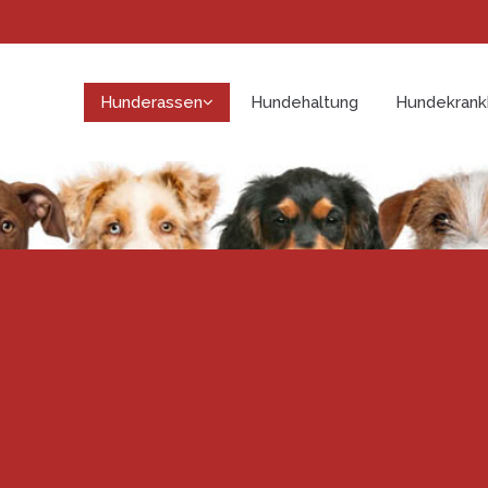
Hunderassen
Hundehaltung
Hundekrank