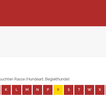
uchten Rasse (Hundeart: Begleithunde):
K
L
M
N
P
R
S
T
W
X